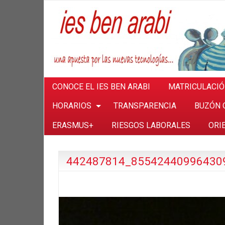
CONOCE EL IES BEN ARABI
MATRICULACI
HORARIOS
TRANSPARENCIA
BUZÓN 
ERASMUS+
RIESGOS LABORALES
ORI
442487814_85542440996430