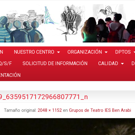
ÓN
NUESTRO CENTRO
ORGANIZACIÓN
DPTOS
Q/S/F
SOLICITUD DE INFORMACIÓN
CALIDAD
D
ENTACIÓN
9_6359517172966807771_n
Tamaño original:
2048 × 1152
en
Grupos de Teatro IES Ben Arabi