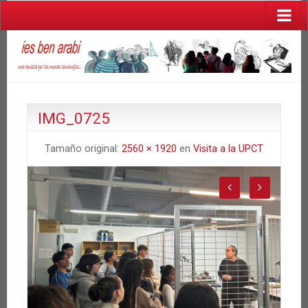
IMG_0725
Tamaño original:
2560 × 1920
en
Visita a la UPCT