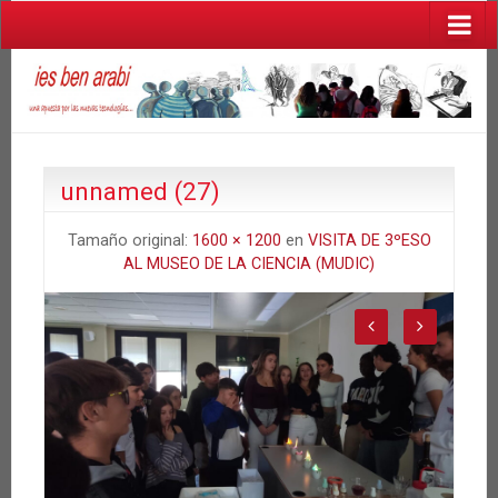
unnamed (27)
Tamaño original:
1600 × 1200
en
VISITA DE 3ºESO
AL MUSEO DE LA CIENCIA (MUDIC)