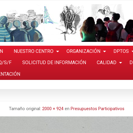
ÓN
NUESTRO CENTRO
ORGANIZACIÓN
DPTOS
Q/S/F
SOLICITUD DE INFORMACIÓN
CALIDAD
D
ENTACIÓN
Tamaño original:
2000 × 924
en
Presupuestos Participativos