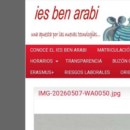
CONOCE EL IES BEN ARABI
MATRICULACI
HORARIOS
TRANSPARENCIA
BUZÓN 
ERASMUS+
RIESGOS LABORALES
ORI
IMG-20260507-WA0050.jpg