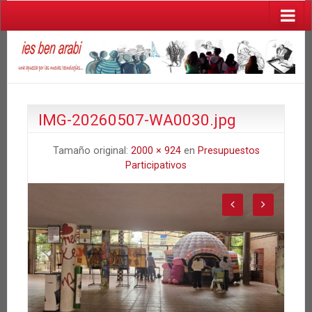
IMG-20260507-WA0030.jpg
Tamaño original:
2000 × 924
en
Presupuestos
Participativos