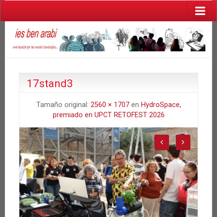
17stand3
Tamaño original:
2560 × 1707
en
HydroSpace,
premiado en UPCT RETOFEST 2026