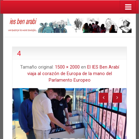
4
Tamaño original:
1500 × 2000
en
El IES Ben Arabí
viaja al corazón de Europa de la mano del
Parlamento Europeo