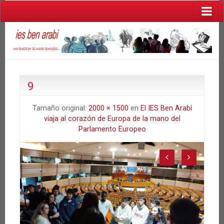
9
Tamaño original:
2000 × 1500
en
El IES Ben Arabí
viaja al corazón de Europa de la mano del
Parlamento Europeo