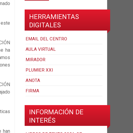
onado
HERRAMIENTAS
 este
DIGITALES
EMAIL DEL CENTRO
CCIÓN
AULA VIRTUAL
e ha
camos
MIRADOR
iones
PLUMIER XXI
ANOTA
OCIÓN
FIRMA
ajado
INFORMACIÓN DE
ticas
INTERÉS
e han