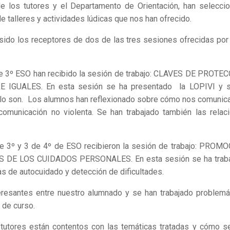
nde los tutores y el Departamento de Orientación, han selecci
e talleres y actividades lúdicas que nos han ofrecido.
sido los receptores de dos de las tres sesiones ofrecidas por
de 3º ESO han recibido la sesión de trabajo: CLAVES DE PROTE
GUALES. En esta sesión se ha presentado la LOPIVI y s
o lo son. Los alumnos han reflexionado sobre cómo nos comuni
omunicación no violenta. Se han trabajado también las relac
 de 3º y 3 de 4º de ESO recibieron la sesión de trabajo: PROM
DE LOS CUIDADOS PERSONALES. En esta sesión se ha trab
tas de autocuidado y detección de dificultades.
eresantes entre nuestro alumnado y se han trabajado problemá
 de curso.
tutores están contentos con las temáticas tratadas y cómo s