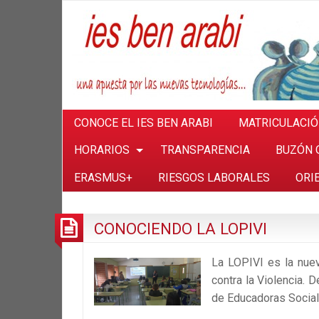
CONOCE EL IES BEN ARABI
MATRICULACI
HORARIOS
TRANSPARENCIA
BUZÓN 
ERASMUS+
RIESGOS LABORALES
ORI
CONOCIENDO LA LOPIVI
La LOPIVI es la nuev
contra la Violencia. 
de Educadoras Sociale