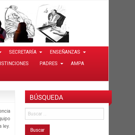
SECRETARÍA
ENSEÑANZAS
ISTINCIONES
PADRES
AMPA
BÚSQUEDA
encia
quipo
 ley.