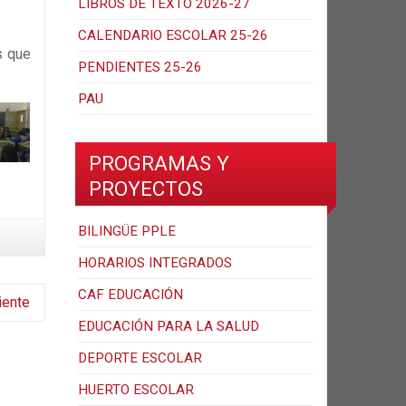
LIBROS DE TEXTO 2026-27
CALENDARIO ESCOLAR 25-26
s que
PENDIENTES 25-26
PAU
PROGRAMAS Y
PROYECTOS
BILINGÜE PPLE
HORARIOS INTEGRADOS
CAF EDUCACIÓN
iente
EDUCACIÓN PARA LA SALUD
DEPORTE ESCOLAR
HUERTO ESCOLAR