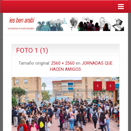
FOTO 1 (1)
Tamaño original:
2560 × 2560
en
JORNADAS QUE
HACEN AMIGOS