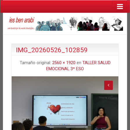
IMG_20260526_102859
Tamaño original:
2560 × 1920
en
TALLER SALUD
EMOCIONAL 3º ESO