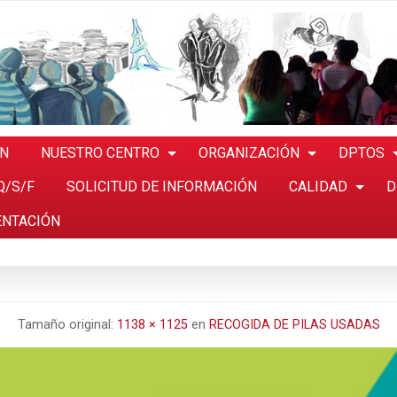
ÓN
NUESTRO CENTRO
ORGANIZACIÓN
DPTOS
Q/S/F
SOLICITUD DE INFORMACIÓN
CALIDAD
D
ENTACIÓN
Tamaño original:
1138 × 1125
en
RECOGIDA DE PILAS USADAS