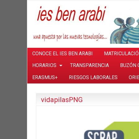
CONOCE EL IES BEN ARABI
MATRICULACI
HORARIOS
TRANSPARENCIA
BUZÓN 
ERASMUS+
RIESGOS LABORALES
ORI
vidapilasPNG